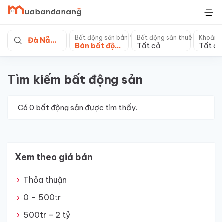
Skip
to
content
Bất động sản bán
Bất động sản thuê
Khoảng
Đà Nẵng
Bán bất động sản khác
Tất cả
Tất cả
Tìm kiếm bất động sản
Có
0
bất động sản được tìm thấy.
Xem theo giá bán
Thỏa thuận
0 – 500tr
500tr – 2 tỷ