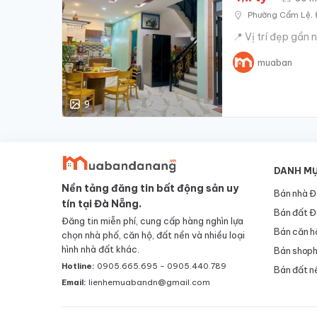
Phường‍ Cẩm‍ Lệ,
📍 Vị trí đẹp gần
muaban
9
DANH MỤ
Nền tảng đăng tin bất động sản uy
Bán nhà Đ
tín tại Đà Nẵng.
Bán đất Đ
Đăng tin miễn phí, cung cấp hàng nghìn lựa
Bán căn h
chọn nhà phố, căn hộ, đất nền và nhiều loại
hình nhà đất khác.
Bán shoph
Hotline:
0905.665.695 - 0905.440.789
Bán đất n
Email:
lienhemuabandn@gmail.com