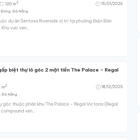
2
120 m
15/01/2026
n‍ Đông, Đà Nẵng
uộc dự án Sentosa Riverside,vị trí tại phường Điện Bàn
Khu vực ven...
ấp biệt thự lô góc 2 mặt tiền The Palace – Regal
2
4 m
18/12/2025
n, Đà Nẵng
ự góc thuộc phân khu The Palace – Regal Victoria (Regal
ị compound ven...