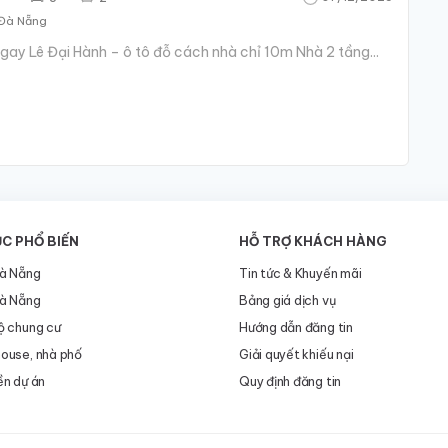
 Đà Nẵng
 ngay Lê Đại Hành – ô tô đỗ cách nhà chỉ 10m Nhà 2 tầng...
C PHỔ BIẾN
HỖ TRỢ KHÁCH HÀNG
à Nẵng
Tin tức & Khuyến mãi
à Nẵng
Bảng giá dịch vụ
ộ chung cư
Hướng dẫn đăng tin
ouse, nhà phố
Giải quyết khiếu nại
ền dự án
Quy định đăng tin