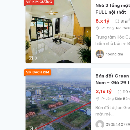
VIP KIM CƯƠNG
Nhà 2 tầng mặt
FULL nội thất
8.x tỷ
81 m
Phường‍ Hòa‍ Cườ
Trung tâm Hòa Cư
hiếm nhà bán 🔹 Bá
hoanglam
8
VIP BẠCH KIM
Bán đất Green 
Nam – Giá 29 
3,1x tỷ
110
Phường‍ Điện‍ Bà
Bán đất dự án Gree
mát mẻ....
0905440789
3