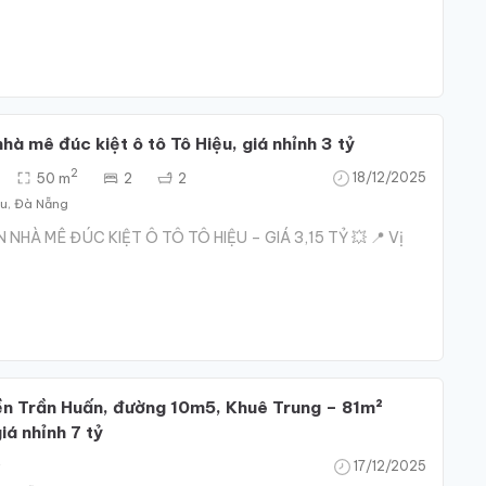
hà mê đúc kiệt ô tô Tô Hiệu, giá nhỉnh 3 tỷ
2
50 m
2
2
18/12/2025
ểu, Đà Nẵng
 NHÀ MÊ ĐÚC KIỆT Ô TÔ TÔ HIỆU – GIÁ 3,15 TỶ 💥 📍 Vị
ền Trần Huấn, đường 10m5, Khuê Trung – 81m²
á nhỉnh 7 tỷ
2
17/12/2025