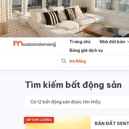
Skip
to
content
Trang chủ
Nhà đất bán
Bảng giá dịch vụ
Đà Nẵng
Tìm kiếm bất động sản
Có
12
bất động sản được tìm thấy.
VIP KIM CƯƠNG
BÁN ĐẤT SENT