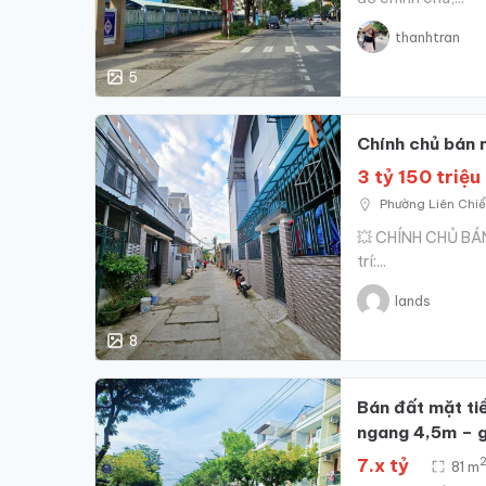
thanhtran
5
Chính chủ bán n
3 tỷ 150 triệu
Phường‍ Liên‍ Chi
💥 CHÍNH CHỦ BÁN
trí:...
lands
8
Bán đất mặt ti
ngang 4,5m – gi
7.x tỷ
81 m