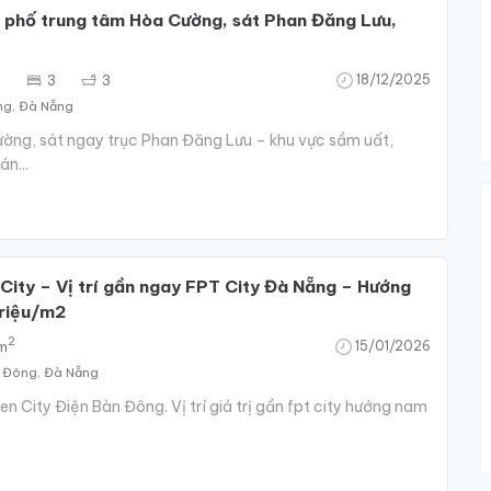
 phố trung tâm Hòa Cường, sát Phan Đăng Lưu,
2
3
3
18/12/2025
ng, Đà Nẵng
ờng, sát ngay trục Phan Đăng Lưu – khu vực sầm uất,
n...
City – Vị trí gần ngay FPT City Đà Nẵng – Hướng
triệu/m2
2
 m
15/01/2026
n‍ Đông, Đà Nẵng
n City Điện Bàn Đông. Vị trí giá trị gần fpt city hướng nam