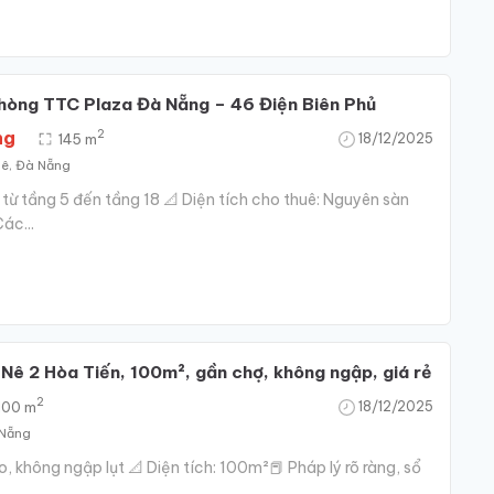
hòng TTC Plaza Đà Nẵng – 46 Điện Biên Phủ
2
ng
145 m
18/12/2025
hê, Đà Nẵng
 từ tầng 5 đến tầng 18 📐 Diện tích cho thuê: Nguyên sàn
ác...
 Nê 2 Hòa Tiến, 100m², gần chợ, không ngập, giá rẻ
2
100 m
18/12/2025
 Nẵng
, không ngập lụt 📐 Diện tích: 100m²📕 Pháp lý rõ ràng, sổ