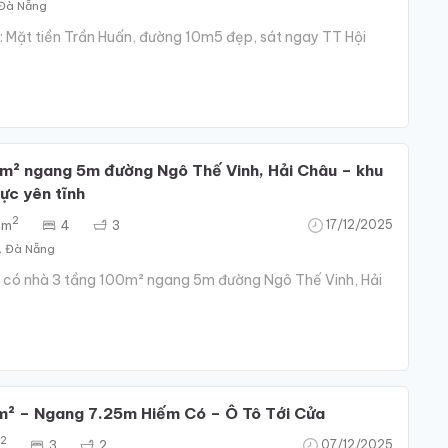
 Đà Nẵng
âm: Mặt tiền Trần Huấn, đường 10m5 đẹp, sát ngay TT Hội
m² ngang 5m đường Ngô Thế Vinh, Hải Châu – khu
cực yên tĩnh
2
 m
4
3
17/12/2025
u, Đà Nẵng
tỷ có nhà 3 tầng 100m² ngang 5m đường Ngô Thế Vinh, Hải
m² – Ngang 7.25m Hiếm Có – Ô Tô Tới Cửa
2
3
2
07/12/2025