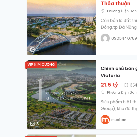
Thỏa thuận
Phường‍ Điện‍ Bà
Cần bán lô đất th
Đông,tp Đà Nẵng. 
0905440789
4
VIP KIM CƯƠNG
Chính chủ bán g
Victoria
21.5 tỷ
36
Phường‍ Điện‍ Bà
Siêu phẩm biệt th
Group), khu đô th
muaban
5