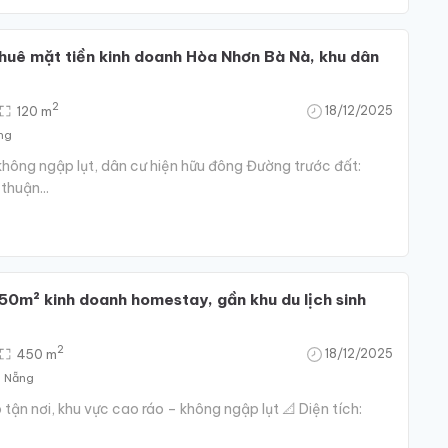
huê mặt tiền kinh doanh Hòa Nhơn Bà Nà, khu dân
2
120 m
18/12/2025
ẵng
không ngập lụt, dân cư hiện hữu đông Đường trước đất:
thuận...
50m² kinh doanh homestay, gần khu du lịch sinh
2
450 m
18/12/2025
à Nẵng
tận nơi, khu vực cao ráo – không ngập lụt 📐 Diện tích: