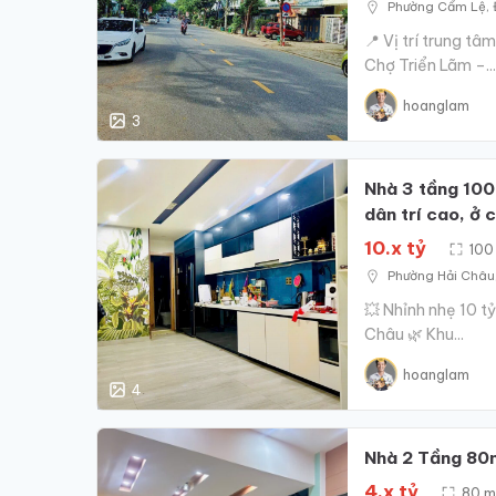
Phường‍ Cẩm‍ Lệ,
📍 Vị trí trung t
Chợ Triển Lãm –...
hoanglam
3
Nhà 3 tầng 100
dân trí cao, ở 
10.x tỷ
100
Phường‍ Hải‍ Châ
💥 Nhỉnh nhẹ 10 
Châu 🌿 Khu...
hoanglam
4
Nhà 2 Tầng 80
4,x tỷ
80 m