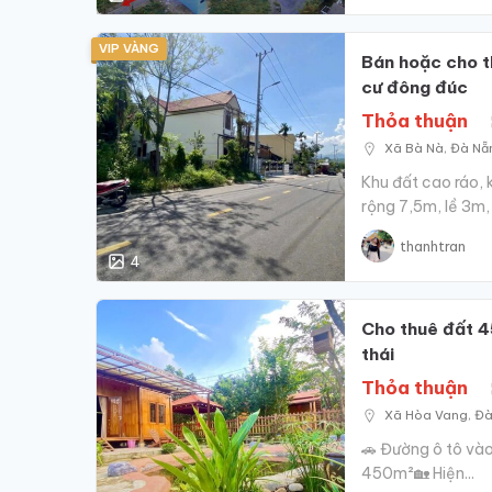
VIP VÀNG
Bán hoặc cho t
cư đông đúc
Thỏa thuận
Xã‍ Bà‍ Nà, Đà N
Khu đất cao ráo, 
rộng 7,5m, lề 3m, 
thanhtran
4
Cho thuê đất 4
thái
Thỏa thuận
Xã‍ Hòa‍ Vang, Đ
🚗 Đường ô tô vào 
450m²🏡 Hiện...