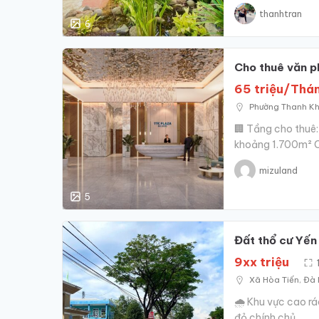
thanhtran
6
Cho thuê văn p
65 triệu/Thá
Phường‍ Thanh‍ K
🏢 Tầng cho thuê:
khoảng 1.700m² C
mizuland
5
Đất thổ cư Yến
9xx triệu
Xã‍ Hòa‍ Tiến, Đà
🌧 Khu vực cao ráo
đỏ chính chủ,...