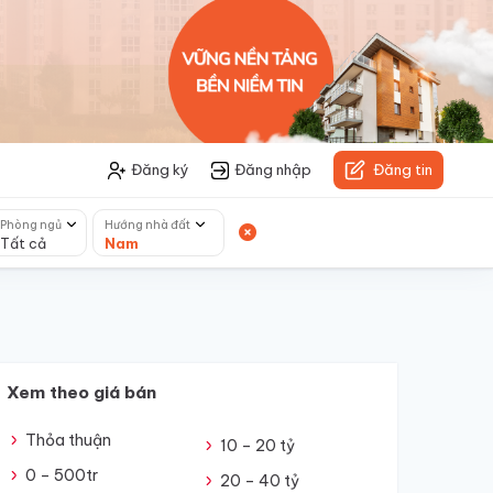
Đăng ký
Đăng nhập
Đăng tin
Phòng ngủ
Hướng nhà đất
Tất cả
Nam
Xem theo giá bán
Thỏa thuận
10 – 20 tỷ
0 – 500tr
20 – 40 tỷ