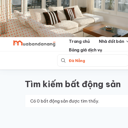
Skip
to
content
Trang chủ
Nhà đất bán
Bảng giá dịch vụ
Đà Nẵng
Tìm kiếm bất động sản
Có
0
bất động sản được tìm thấy.