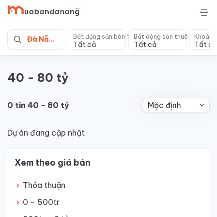
Skip
to
content
Bất động sản bán
Bất động sản thuê
Khoảng
Đà Nẵng
Tất cả
Tất cả
Tất cả
40 - 80 tỷ
0 tin 40 - 80 tỷ
Dự án đang cập nhật
Xem theo giá bán
Thỏa thuận
0 – 500tr