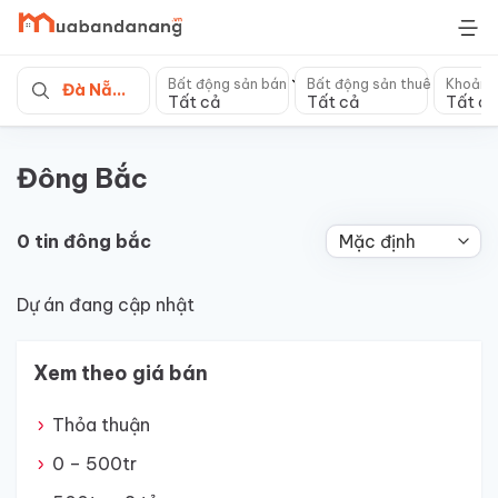
Skip
to
content
Bất động sản bán
Bất động sản thuê
Khoảng
Đà Nẵng
Tất cả
Tất cả
Tất cả
Đông Bắc
0 tin đông bắc
Dự án đang cập nhật
Xem theo giá bán
Thỏa thuận
0 – 500tr