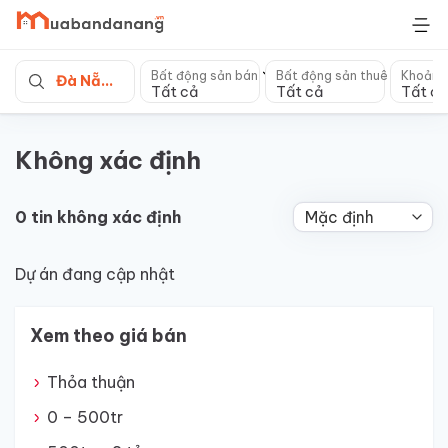
Skip
to
content
Bất động sản bán
Bất động sản thuê
Khoảng
Đà Nẵng
Tất cả
Tất cả
Tất cả
Không xác định
0 tin không xác định
Dự án đang cập nhật
Xem theo giá bán
Thỏa thuận
0 – 500tr