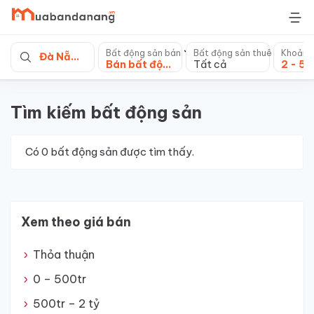
Skip
to
content
Bất động sản bán
Bất động sản thuê
Khoảng
Đà Nẵng
Bán bất động sản khác
Tất cả
2 - 5 
Tìm kiếm bất động sản
Có
0
bất động sản được tìm thấy.
Xem theo giá bán
Thỏa thuận
0 – 500tr
500tr – 2 tỷ