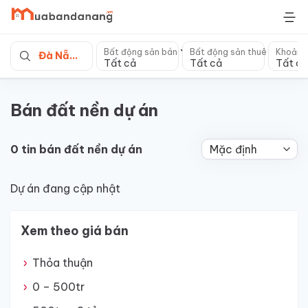
Skip
to
content
Bất động sản bán
Bất động sản thuê
Khoảng
Đà Nẵng
Tất cả
Tất cả
Tất cả
Bán đất nền dự án
0 tin bán đất nền dự án
Dự án đang cập nhật
Xem theo giá bán
Thỏa thuận
0 – 500tr