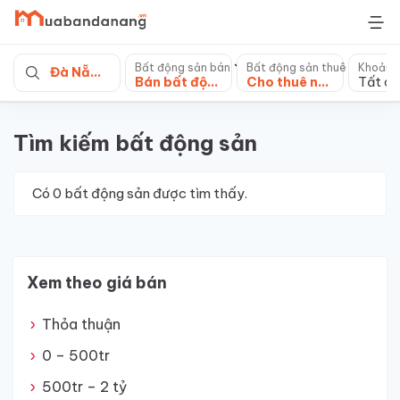
Skip
to
content
Bất động sản bán
Bất động sản thuê
Khoảng
Đà Nẵng
Bán bất động sản khác
Cho thuê nhà mặt phố
Tất cả
Tìm kiếm bất động sản
Có
0
bất động sản được tìm thấy.
Xem theo giá bán
Thỏa thuận
0 – 500tr
500tr – 2 tỷ