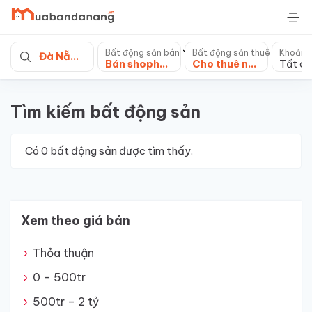
Skip
to
content
Bất động sản bán
Bất động sản thuê
Khoảng
Đà Nẵng
Bán shophouse, nhà phố
Cho thuê nhà mặt phố
Tất cả
Tìm kiếm bất động sản
Có
0
bất động sản được tìm thấy.
Xem theo giá bán
Thỏa thuận
0 – 500tr
500tr – 2 tỷ