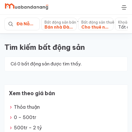
Skip
to
content
Bất động sản bán
Bất động sản thuê
Khoảng
Đà Nẵng
Bán nhà Đà Nẵng
Cho thuê nhà mặt phố
Tất cả
Tìm kiếm bất động sản
Có
0
bất động sản được tìm thấy.
Xem theo giá bán
Thỏa thuận
0 – 500tr
500tr – 2 tỷ