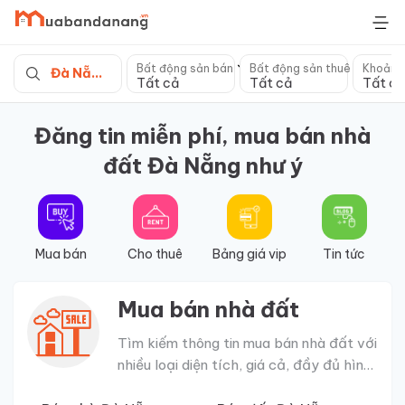
Skip
to
content
Bất động sản bán
Bất động sản thuê
Khoảng
Đà Nẵng
Tất cả
Tất cả
Tất cả
Đăng tin miễn phí, mua bán nhà
đất Đà Nẵng như ý
Mua bán
Cho thuê
Bảng giá vip
Tin tức
Mua bán nhà đất
Tìm kiếm thông tin mua bán nhà đất với
nhiều loại diện tích, giá cả, đầy đủ hình
ảnh, pháp lý minh bạch rõ ràng.