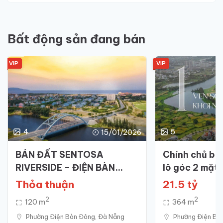
Bất động sản đang bán
VIP
VIP
4
5
15/01/2026
BÁN ĐẤT SENTOSA
Chính chủ bán
RIVERSIDE – ĐIỆN BÀN
lô góc 2 mặt 
ĐÔNG
Palace – Rega
Thỏa thuận
21.5 tỷ
2
2
120 m
364 m
Phường‍ Điện‍ Bàn‍ Đông, Đà Nẵng
Phường‍ Điện‍ Bà