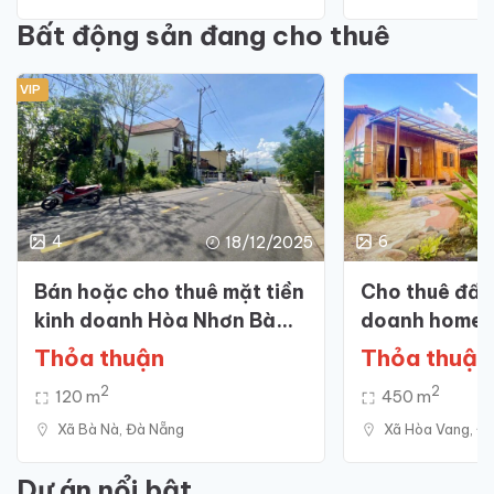
Bất động sản đang cho thuê
VIP
4
6
18/12/2025
Bán hoặc cho thuê mặt tiền
Cho thuê đất
kinh doanh Hòa Nhơn Bà
doanh homest
Nà, khu dân cư đông đúc
du lịch sinh t
Thỏa thuận
Thỏa thuận
2
2
120 m
450 m
Xã‍ Bà‍ Nà, Đà Nẵng
Xã‍ Hòa‍ Vang, Đ
Dự án nổi bật