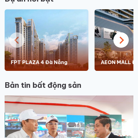
FPT PLAZA 4 Đà Nẵng
AEON MALL Đ
Bản tin bất động sản