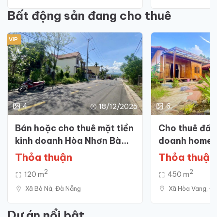
Bất động sản đang cho thuê
VIP
4
6
18/12/2025
Bán hoặc cho thuê mặt tiền
Cho thuê đất
kinh doanh Hòa Nhơn Bà
doanh homest
Nà, khu dân cư đông đúc
du lịch sinh t
Thỏa thuận
Thỏa thuận
2
2
120 m
450 m
Xã‍ Bà‍ Nà, Đà Nẵng
Xã‍ Hòa‍ Vang, Đ
Dự án nổi bật