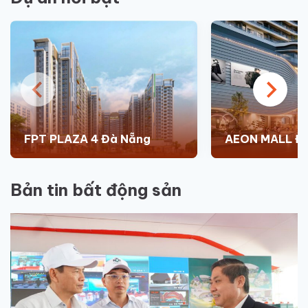
FPT PLAZA 4 Đà Nẵng
AEON MALL Đ
Bản tin bất động sản