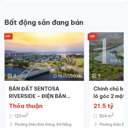
Bất động sản đang bán
VIP
VIP
4
5
15/01/2026
BÁN ĐẤT SENTOSA
Chính chủ bán
RIVERSIDE – ĐIỆN BÀN
lô góc 2 mặt 
ĐÔNG
Palace – Rega
Thỏa thuận
21.5 tỷ
2
2
120 m
364 m
Phường‍ Điện‍ Bàn‍ Đông, Đà Nẵng
Phường‍ Điện‍ Bà