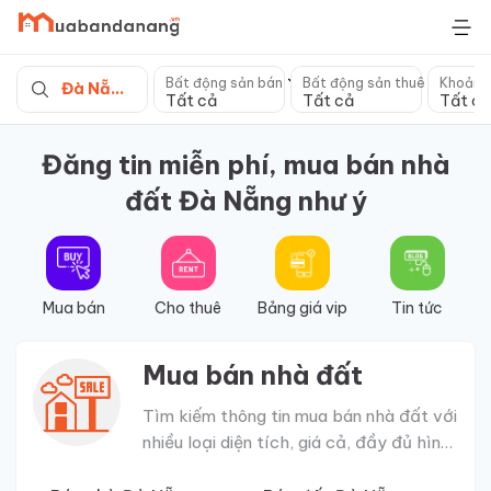
Skip
to
content
Bất động sản bán
Bất động sản thuê
Khoảng
Đà Nẵng
Tất cả
Tất cả
Tất cả
Đăng tin miễn phí, mua bán nhà
đất Đà Nẵng như ý
Mua bán
Cho thuê
Bảng giá vip
Tin tức
Mua bán nhà đất
Tìm kiếm thông tin mua bán nhà đất với
nhiều loại diện tích, giá cả, đầy đủ hình
ảnh, pháp lý minh bạch rõ ràng.