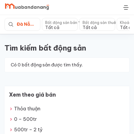
Skip
to
content
Bất động sản bán
Bất động sản thuê
Khoảng
Đà Nẵng
Tất cả
Tất cả
Tất cả
Tìm kiếm bất động sản
Có
0
bất động sản được tìm thấy.
Xem theo giá bán
Thỏa thuận
0 – 500tr
500tr – 2 tỷ