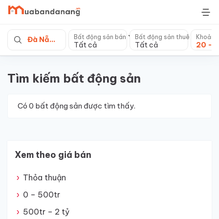
Skip
to
content
Bất động sản bán
Bất động sản thuê
Khoảng
Đà Nẵng
Tất cả
Tất cả
Tìm kiếm bất động sản
Có
0
bất động sản được tìm thấy.
Xem theo giá bán
Thỏa thuận
0 – 500tr
500tr – 2 tỷ