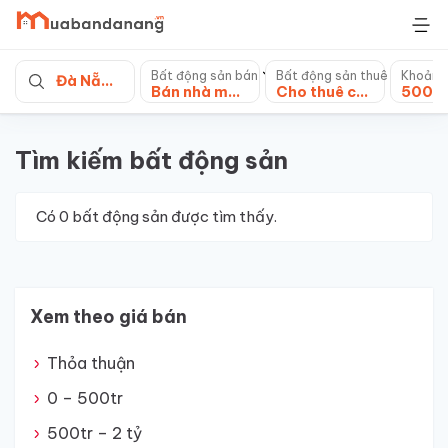
Skip
to
content
Bất động sản bán
Bất động sản thuê
Khoảng
Đà Nẵng
Bán nhà mặt tiền
Cho thuê căn hộ chung cư
Tìm kiếm bất động sản
Có
0
bất động sản được tìm thấy.
Xem theo giá bán
Thỏa thuận
0 – 500tr
500tr – 2 tỷ