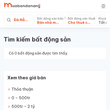
Skip
to
content
Bất động sản bán
Bất động sản thuê
Khoảng
Đà Nẵng
Bán nhà mặt tiền
Cho thuê căn hộ chung cư
Tất cả
Tìm kiếm bất động sản
Có
0
bất động sản được tìm thấy.
Xem theo giá bán
Thỏa thuận
0 – 500tr
500tr – 2 tỷ