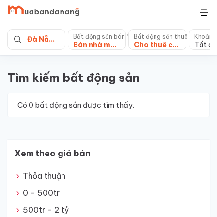
Skip
to
content
Bất động sản bán
Bất động sản thuê
Khoảng
Đà Nẵng
Bán nhà mặt tiền
Cho thuê căn hộ chung cư
Tất cả
Tìm kiếm bất động sản
Có
0
bất động sản được tìm thấy.
Xem theo giá bán
Thỏa thuận
0 – 500tr
500tr – 2 tỷ