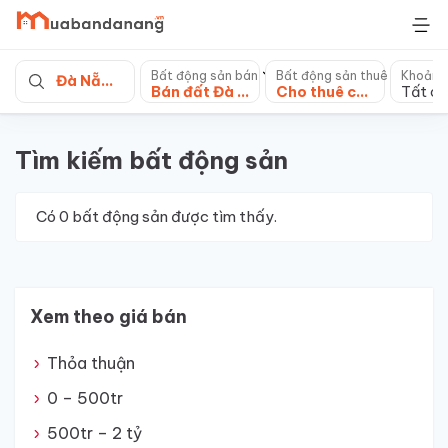
Skip
to
content
Bất động sản bán
Bất động sản thuê
Khoảng
Đà Nẵng
Bán đất Đà Nẵng
Cho thuê căn hộ chung cư
Tất cả
Tìm kiếm bất động sản
Có
0
bất động sản được tìm thấy.
Xem theo giá bán
Thỏa thuận
0 – 500tr
500tr – 2 tỷ