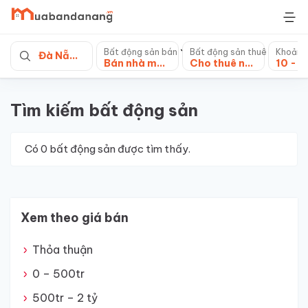
Skip
to
content
Bất động sản bán
Bất động sản thuê
Khoảng
Đà Nẵng
Bán nhà mặt tiền
Cho thuê nhà mặt phố
Tìm kiếm bất động sản
Có
0
bất động sản được tìm thấy.
Xem theo giá bán
Thỏa thuận
0 – 500tr
500tr – 2 tỷ