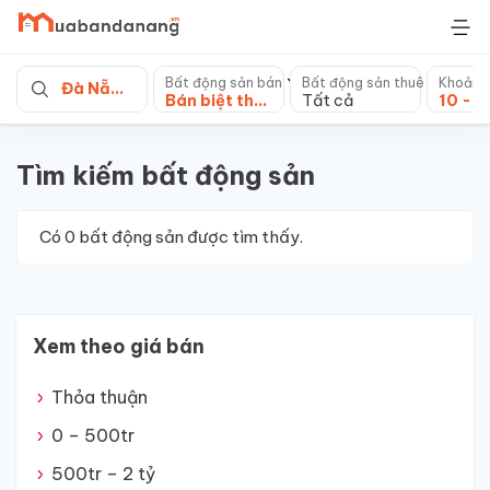
Skip
to
content
Bất động sản bán
Bất động sản thuê
Khoảng
Đà Nẵng
Bán biệt thự, villa
Tất cả
Tìm kiếm bất động sản
Có
0
bất động sản được tìm thấy.
Xem theo giá bán
Thỏa thuận
0 – 500tr
500tr – 2 tỷ