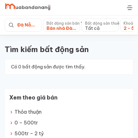
Skip
to
content
Bất động sản bán
Bất động sản thuê
Khoảng
Đà Nẵng
Bán nhà Đà Nẵng
Tất cả
2 - 5 
Tìm kiếm bất động sản
Có
0
bất động sản được tìm thấy.
Xem theo giá bán
Thỏa thuận
0 – 500tr
500tr – 2 tỷ