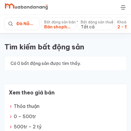
Skip
to
content
Bất động sản bán
Bất động sản thuê
Khoảng
Đà Nẵng
Bán shophouse, nhà phố
Tất cả
2 - 5 
Tìm kiếm bất động sản
Có
0
bất động sản được tìm thấy.
Xem theo giá bán
Thỏa thuận
0 – 500tr
500tr – 2 tỷ