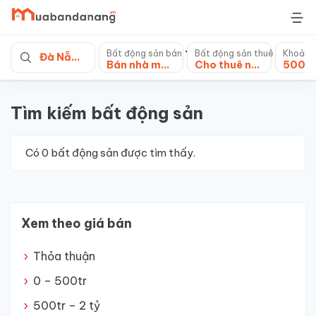
Skip
to
content
Bất động sản bán
Bất động sản thuê
Khoảng
Đà Nẵng
Bán nhà mặt tiền
Cho thuê nhà mặt phố
Tìm kiếm bất động sản
Có
0
bất động sản được tìm thấy.
Xem theo giá bán
Thỏa thuận
0 – 500tr
500tr – 2 tỷ