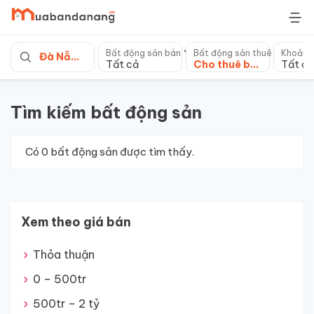
Skip
to
content
Bất động sản bán
Bất động sản thuê
Khoảng
Đà Nẵng
Tất cả
Cho thuê bất động sản khác
Tất cả
Tìm kiếm bất động sản
Có
0
bất động sản được tìm thấy.
Xem theo giá bán
Thỏa thuận
0 – 500tr
500tr – 2 tỷ