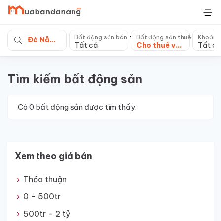
Skip
to
content
Bất động sản bán
Bất động sản thuê
Khoảng
Đà Nẵng
Tất cả
Cho thuê văn phòng
Tất cả
Tìm kiếm bất động sản
Có
0
bất động sản được tìm thấy.
Xem theo giá bán
Thỏa thuận
0 – 500tr
500tr – 2 tỷ