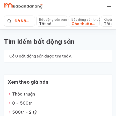
Skip
to
content
Bất động sản bán
Bất động sản thuê
Khoảng
Đà Nẵng
Tất cả
Cho thuê nhà Đà Nẵng
Tất cả
Tìm kiếm bất động sản
Có
0
bất động sản được tìm thấy.
Xem theo giá bán
Thỏa thuận
0 – 500tr
500tr – 2 tỷ