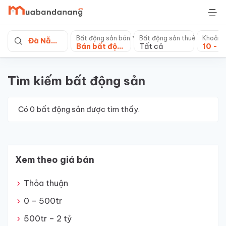
Skip
to
content
Bất động sản bán
Bất động sản thuê
Khoảng
Đà Nẵng
Bán bất động sản khác
Tất cả
Tìm kiếm bất động sản
Có
0
bất động sản được tìm thấy.
Xem theo giá bán
Thỏa thuận
0 – 500tr
500tr – 2 tỷ