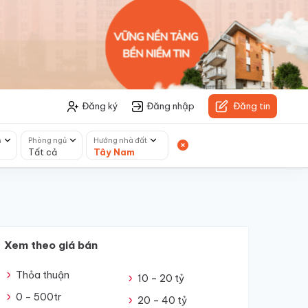
Đăng ký
Đăng nhập
Đăng tin
h
Phòng ngủ
Hướng nhà đất
Tất cả
Tây Nam
Xem theo giá bán
Thỏa thuận
10 – 20 tỷ
0 – 500tr
20 – 40 tỷ