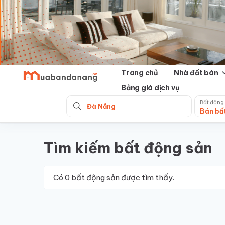
Skip
to
content
Trang chủ
Nhà đất bán
Bảng giá dịch vụ
Bất động
Đà Nẵng
Bán bấ
Tìm kiếm bất động sản
Có
0
bất động sản được tìm thấy.