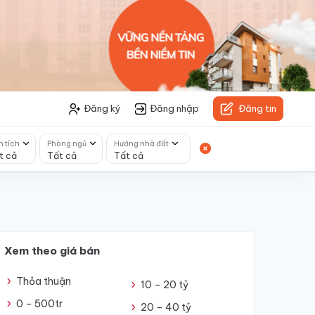
Đăng ký
Đăng nhập
Đăng tin
n tích
Phòng ngủ
Hướng nhà đất
t cả
Tất cả
Tất cả
Xem theo giá bán
Thỏa thuận
10 – 20 tỷ
0 – 500tr
20 – 40 tỷ