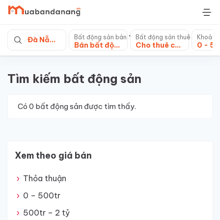
Skip
to
content
Bất động sản bán
Bất động sản thuê
Khoảng
Đà Nẵng
Bán bất động sản khác
Cho thuê cửa hàng, kiot
Tìm kiếm bất động sản
Có
0
bất động sản được tìm thấy.
Xem theo giá bán
Thỏa thuận
0 – 500tr
500tr – 2 tỷ