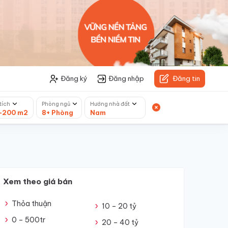
Đăng ký
Đăng nhập
Đăng tin
tích
Phòng ngủ
Hướng nhà đất
-200 m2
8+ Phòng
Nam
Xem theo giá bán
Thỏa thuận
10 – 20 tỷ
0 – 500tr
20 – 40 tỷ