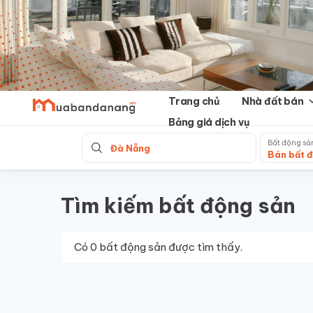
Skip
to
content
Trang chủ
Nhà đất bán
Bảng giá dịch vụ
Bất động sả
Đà Nẵng
Bán bất 
Tìm kiếm bất động sản
Có
0
bất động sản được tìm thấy.