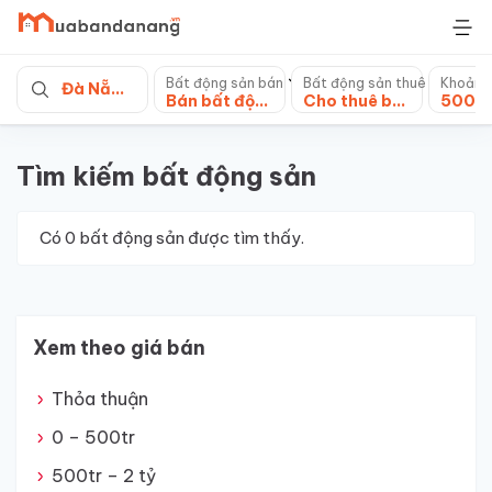
Skip
to
content
Bất động sản bán
Bất động sản thuê
Khoảng
Đà Nẵng
Bán bất động sản khác
Cho thuê bất động sản khác
Tìm kiếm bất động sản
Có
0
bất động sản được tìm thấy.
Xem theo giá bán
Thỏa thuận
0 – 500tr
500tr – 2 tỷ