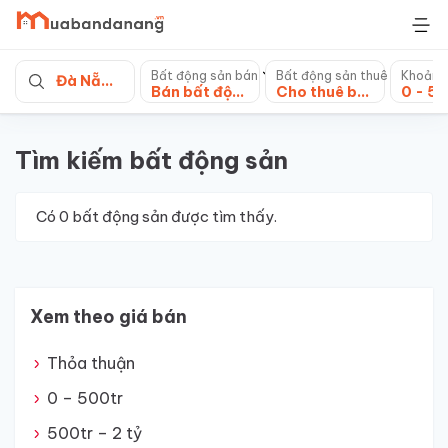
Skip
to
content
Bất động sản bán
Bất động sản thuê
Khoảng
Đà Nẵng
Bán bất động sản khác
Cho thuê bất động sản khác
Tìm kiếm bất động sản
Có
0
bất động sản được tìm thấy.
Xem theo giá bán
Thỏa thuận
0 – 500tr
500tr – 2 tỷ