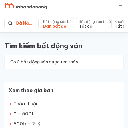
Skip
to
content
Bất động sản bán
Bất động sản thuê
Khoảng
Đà Nẵng
Bán bất động sản khác
Tất cả
Tất cả
Tìm kiếm bất động sản
Có
0
bất động sản được tìm thấy.
Xem theo giá bán
Thỏa thuận
0 – 500tr
500tr – 2 tỷ