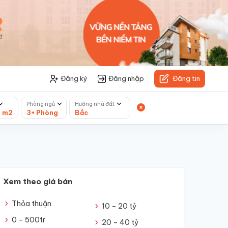
Đăng ký
Đăng nhập
Đăng tin
Phòng ngủ
Hướng nhà đất
+ m2
3+ Phòng
Bắc
Xem theo giá bán
Thỏa thuận
10 – 20 tỷ
0 – 500tr
20 – 40 tỷ