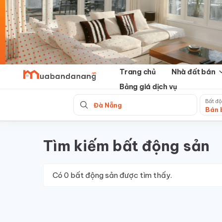
Skip
to
content
Trang chủ
Nhà đất bán
Bảng giá dịch vụ
Bất độ
Đà Nẵng
Bán 
Tìm kiếm bất động sản
Có
0
bất động sản được tìm thấy.