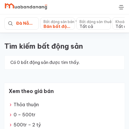
Skip
to
content
Bất động sản bán
Bất động sản thuê
Khoảng
Đà Nẵng
Bán bất động sản khác
Tất cả
Tất cả
Tìm kiếm bất động sản
Có
0
bất động sản được tìm thấy.
Xem theo giá bán
Thỏa thuận
0 – 500tr
500tr – 2 tỷ