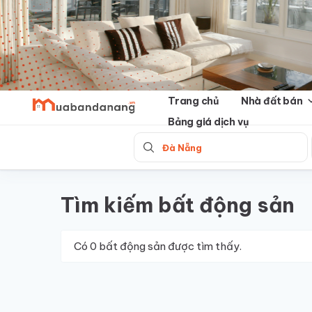
Skip
to
content
Trang chủ
Nhà đất bán
Bảng giá dịch vụ
Đà Nẵng
Tìm kiếm bất động sản
Có
0
bất động sản được tìm thấy.