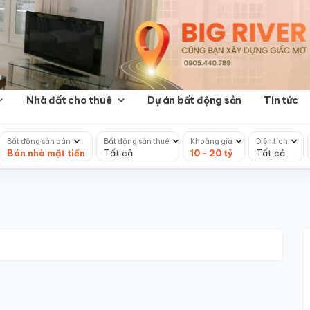
Nhà đất cho thuê
Dự án bất động sản
Tin tức
Bất động sản bán
Bất động sản thuê
Khoảng giá
Diện tích
Bán nhà mặt tiền
Tất cả
10 - 20 tỷ
Tất cả