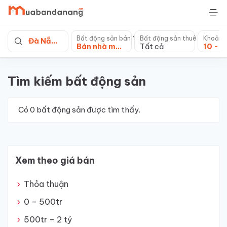
Skip
to
content
Bất động sản bán
Bất động sản thuê
Khoảng
Đà Nẵng
Bán nhà mặt tiền
Tất cả
Tìm kiếm bất động sản
Có
0
bất động sản được tìm thấy.
Xem theo giá bán
Thỏa thuận
0 – 500tr
500tr – 2 tỷ