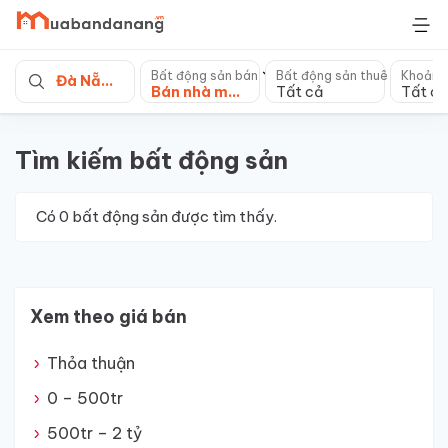
Skip
to
content
Bất động sản bán
Bất động sản thuê
Khoảng
Đà Nẵng
Bán nhà mặt tiền
Tất cả
Tất cả
Tìm kiếm bất động sản
Có
0
bất động sản được tìm thấy.
Xem theo giá bán
Thỏa thuận
0 – 500tr
500tr – 2 tỷ