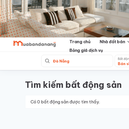
Skip
to
content
Trang chủ
Nhà đất bán
Bảng giá dịch vụ
Bất độ
Đà Nẵng
Bán s
Tìm kiếm bất động sản
Có
0
bất động sản được tìm thấy.