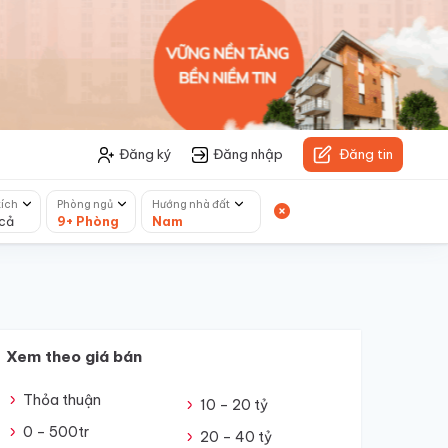
Đăng ký
Đăng nhập
Đăng tin
tích
Phòng ngủ
Hướng nhà đất
cả
9+ Phòng
Nam
Xem theo giá bán
Thỏa thuận
10 – 20 tỷ
0 – 500tr
20 – 40 tỷ