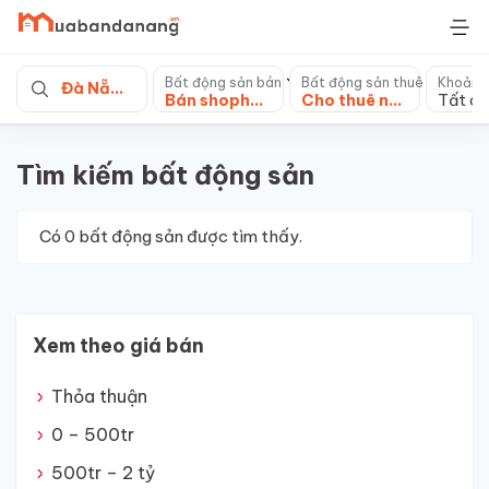
Skip
to
content
Bất động sản bán
Bất động sản thuê
Khoảng
Đà Nẵng
Bán shophouse, nhà phố
Cho thuê nhà mặt phố
Tất cả
Tìm kiếm bất động sản
Có
0
bất động sản được tìm thấy.
Xem theo giá bán
Thỏa thuận
0 – 500tr
500tr – 2 tỷ