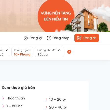
Đăng ký
Đăng nhập
Đăng tin
tích
Phòng ngủ
Hướng nhà đất
cả
10+ Phòng
Tất cả
Xem theo giá bán
Thỏa thuận
10 – 20 tỷ
0 – 500tr
20 – 40 tỷ