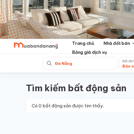
Skip
to
content
Trang chủ
Nhà đất bán
Bảng giá dịch vụ
Bất độ
Đà Nẵng
Bán s
Tìm kiếm bất động sản
Có
0
bất động sản được tìm thấy.