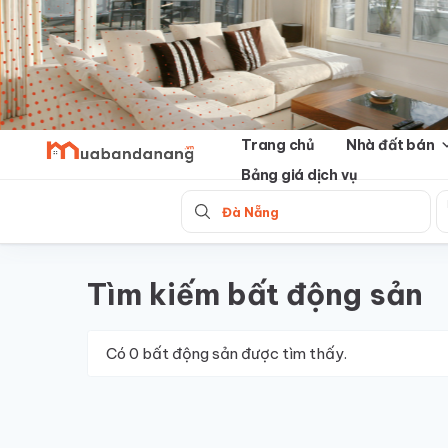
Skip
to
content
Trang chủ
Nhà đất bán
Bảng giá dịch vụ
Đà Nẵng
Tìm kiếm bất động sản
Có
0
bất động sản được tìm thấy.