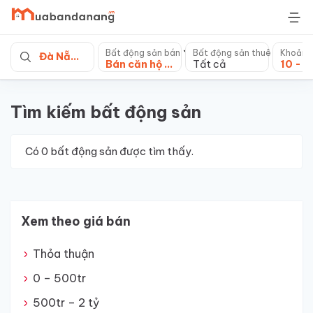
Skip
to
content
Bất động sản bán
Bất động sản thuê
Khoảng
Đà Nẵng
Bán căn hộ chung cư
Tất cả
Tìm kiếm bất động sản
Có
0
bất động sản được tìm thấy.
Xem theo giá bán
Thỏa thuận
0 – 500tr
500tr – 2 tỷ