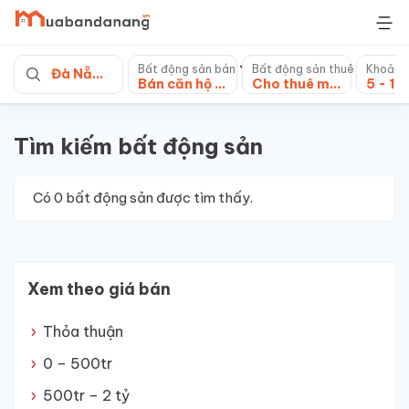
Skip
to
content
Bất động sản bán
Bất động sản thuê
Khoảng
Đà Nẵng
Bán căn hộ chung cư
Cho thuê mặt bằng
5 - 10
Tìm kiếm bất động sản
Có
0
bất động sản được tìm thấy.
Xem theo giá bán
Thỏa thuận
0 – 500tr
500tr – 2 tỷ