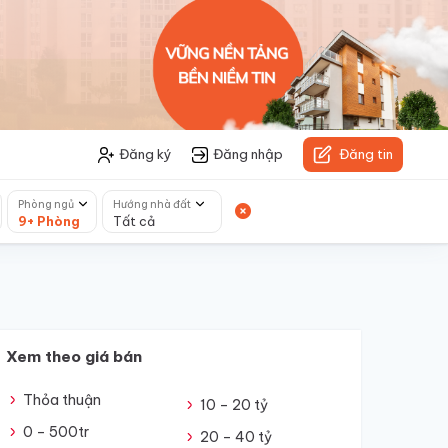
Đăng ký
Đăng nhập
Đăng tin
Phòng ngủ
Hướng nhà đất
9+ Phòng
Tất cả
Xem theo giá bán
Thỏa thuận
10 – 20 tỷ
0 – 500tr
20 – 40 tỷ