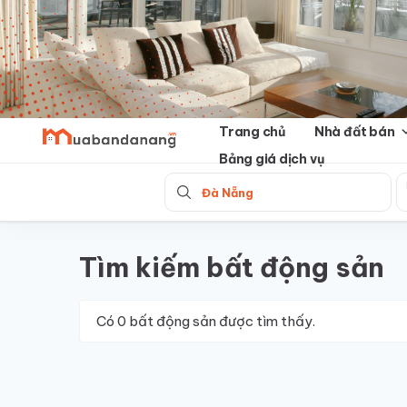
Skip
to
content
Trang chủ
Nhà đất bán
Bảng giá dịch vụ
Đà Nẵng
Tìm kiếm bất động sản
Có
0
bất động sản được tìm thấy.