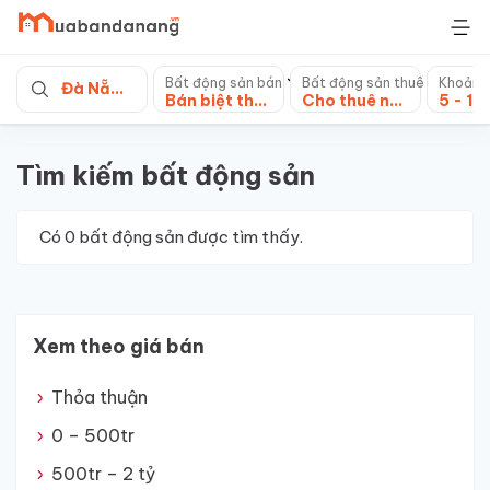
Skip
to
content
Bất động sản bán
Bất động sản thuê
Khoảng
Đà Nẵng
Bán biệt thự, villa
Cho thuê nhà mặt phố
5 - 10
Tìm kiếm bất động sản
Có
0
bất động sản được tìm thấy.
Xem theo giá bán
Thỏa thuận
0 – 500tr
500tr – 2 tỷ