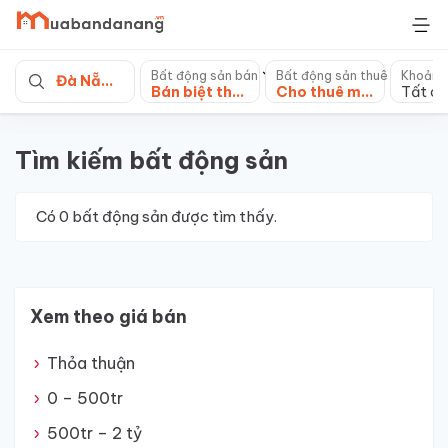
Skip
to
content
Bất động sản bán
Bất động sản thuê
Khoảng
Đà Nẵng
Bán biệt thự, villa
Cho thuê mặt bằng
Tất cả
Tìm kiếm bất động sản
Có
0
bất động sản được tìm thấy.
Xem theo giá bán
Thỏa thuận
0 – 500tr
500tr – 2 tỷ