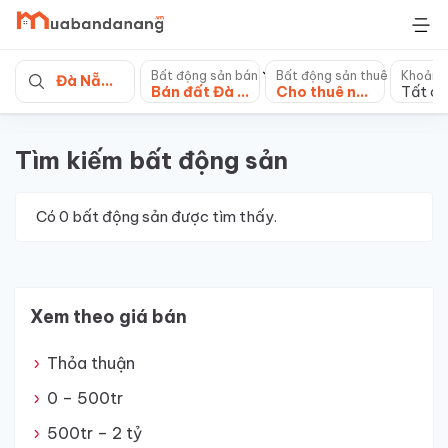
Skip
to
content
Bất động sản bán
Bất động sản thuê
Khoảng
Đà Nẵng
Bán đất Đà Nẵng
Cho thuê nhà mặt phố
Tất cả
Tìm kiếm bất động sản
Có
0
bất động sản được tìm thấy.
Xem theo giá bán
Thỏa thuận
0 – 500tr
500tr – 2 tỷ